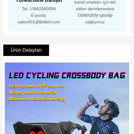
Yöneticisine Danışın
kanal ortakları için tek
Tel: 13662560056
elden derinlemesine
E-posta:
ODM/OEM işbirliği
sales001@tbdled.com
sağlıyoruz
Ürün Detayları