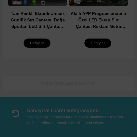
Tam Renkli Ekranlı Unisex
Akıllı APP Programlanabilir
Günlük Sırt Çantası, Doğa
Özel LED Ekran Sırt
Sporları LED Sırt Çantası,
Çantası Reklam Metni
Yürüyüş Sürme için APP
Resim GIF DIY Su
Programlanabilir LED Sırt
Geçirmez Son LED Okul
Detaylar
Detaylar
Çantası
Çantaları
Daha fazla genişletin!
Sanayi ve ticaret entegrasyonu
Siparişlerinizin aracılar tarafından ele alınmaması için tüm
Ar-Ge, üretim ve ihracat zincirini kontrol ediyoruz.