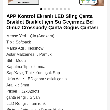
APP Kontrol Ekranlı LED Sling Çanta
Bisiklet Bisiklet için Su Geçirmez Bel
Omuz Crossbody Çanta Göğüs Çantası
Menşe Yeri：Çin (Anakara)
Tip：Softback
Marka Adı：iledshow
Astar Malzemesi：Pamuk
Stil：Moda
Kapatma Tipi：fermuar
Sap/Kayış Tipi：Yumuşak Sap
Ürün Adı：LED çapraz askılı çanta
Aralık：3mm
Piksel：32x32dots
çanta rengi：Siyah
LED Rengi：Tam renk
Biçim：Animasyon,Desen,Metin