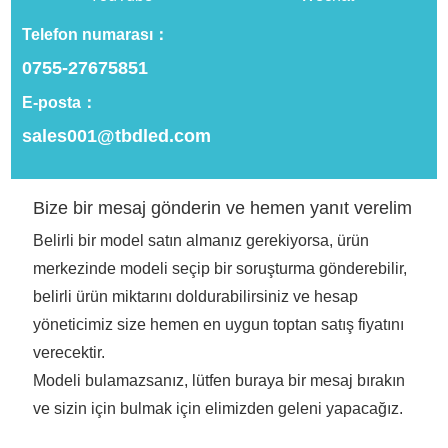
dahil olmak üzere eksiksiz bir hizmet
yelpazesi sunuyoruz.
Telefon numarası：
OEM açısından, müşterilerin yüksek kaliteli ürün
0755-27675851
taleplerini karşılamaya odaklanıyoruz. Pazar
E-posta：
talebine ve marka konumlandırmasına göre
sales001@tbdled.com
benzersiz LED ürünleri tasarlıyor ve üretiyoruz.
Teknik Ar-Ge gücüne ve üretim kapasitesine
Bize bir mesaj gönderin ve hemen yanıt verelim
sahibiz ve ürün kalitesini sağlamak için sıkı kalite
Belirli bir model satın almanız gerekiyorsa, ürün
kontrol uyguluyoruz. OEM hizmetimiz müşteri
merkezinde modeli seçip bir soruşturma gönderebilir,
ihtiyaçlarına göre çeşitli şekillerde ayarlanabilir.
belirli ürün miktarını doldurabilirsiniz ve hesap
ODM açısından, müşterilere yüksek kaliteli LED
yöneticimiz size hemen en uygun toptan satış fiyatını
ürünleri sunmayı, ürünleri müşteri ihtiyaçlarına
verecektir.
göre tasarlamayı ve özelleştirmeyi, ürün görünüm
Modeli bulamazsanız, lütfen buraya bir mesaj bırakın
tasarımı, yapısal tasarım, işlevsel tasarımdan kalıp
ve sizin için bulmak için elimizden geleni yapacağız.
açma, enjeksiyon kalıplama, montaj, test ve diğer