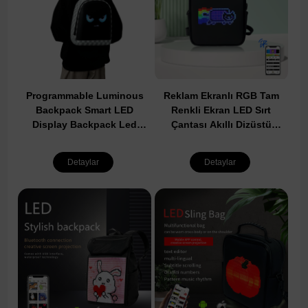
Programmable Luminous
Reklam Ekranlı RGB Tam
Backpack Smart LED
Renkli Ekran LED Sırt
Display Backpack Led
Çantası Akıllı Dizüstü
Digital School Smart Bag
Bilgisayar İş Çantası Moda
With Led Light
Stil
Detaylar
Detaylar