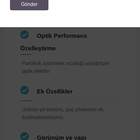
boyutunu, desenini veya ambalaj tasarımını
ve LOGO'sunu seçebilirler.
Optik Performans
Özelleştirme
Parlaklık ayarı/renk sıcaklığı aralığı/özel
optik efektler
Ek Özellikler
Ürünün pil ömrünü, şarj yöntemini vb.
özelleştirebilirsiniz.
Görünüm ve yapı