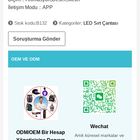
İletişim Modu：APP
Stok kodu:B132
Kategoriler:
LED Sırt Çantası
Soruşturma Gönder
OEM VE ODM
Wechat
ODM/OEM Bir Hesap
Artık küresel markalar ve