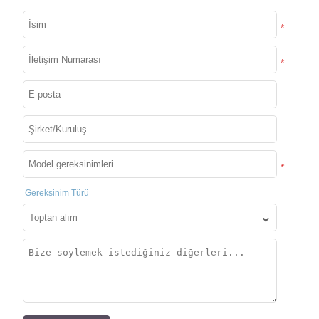
tek elden hizmetlere kadar kalite ve istikrarı
*
sağlamayı ve müşterilerin özel ihtiyaçlarını
karşılamak için çeşitli ODM hizmet formları
*
sağlamayı taahhüt ediyoruz.
İster OEM ister ODM olsun, müşterilerimize
kapsamlı tek elden hizmetler sunuyoruz.
OEM/ODM Bölgesine Girin
*
Gereksinim Türü
Özelleştirme neleri içerir?
Tasarım ve Katma Değer
Müşteriler tercihlerine göre ürünün rengini,