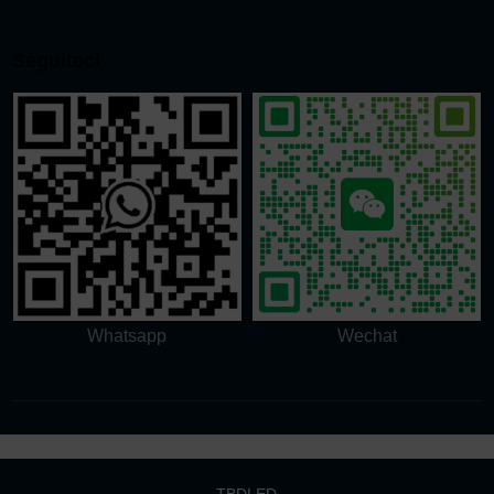
Seguiteci
Whatsapp
Wechat
TBDLED