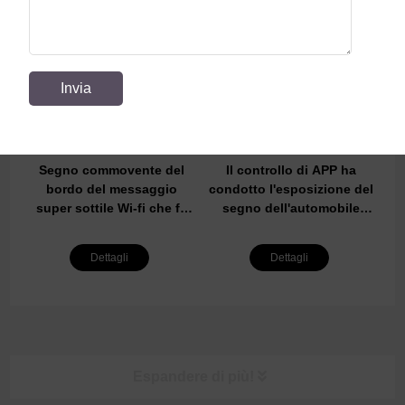
Segno commovente del
Il controllo di APP ha
bordo del messaggio
condotto l'esposizione del
super sottile Wi-fi che fa
segno dell'automobile
scorrere il bordo del
12*72 pixel che muovono
messaggio del segno del
lo schermo dei messaggi
Dettagli
Dettagli
LED per il lavoro di affari
APP programmabile che
con lo smartphone
scorre l'esposizione
principale per il lunotto
dell'automobile
Espandere di più!