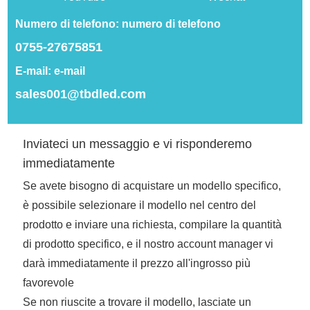
Il codice dell'APP è completamente open
Numero di telefono: numero di telefono
source e supporta il docking.
0755-27675851
E-mail: e-mail
Ci concentriamo sullo sviluppo dei prodotti e sulla
sales001@tbdled.com
gestione della qualità, disponiamo di processi di
gestione della produzione standardizzati, di rigorose
misure di controllo della qualità e di un sistema
Inviateci un messaggio e vi risponderemo
completo di assistenza post-vendita per fornire
immediatamente
prodotti e servizi migliori ai clienti.
Se avete bisogno di acquistare un modello specifico,
Per i dettagli, si prega di contattare l'account manager
è possibile selezionare il modello nel centro del
o di lasciare un messaggio, vi forniremo una gamma
prodotto e inviare una richiesta, compilare la quantità
completa di consulenze di cooperazione.
di prodotto specifico, e il nostro account manager vi
darà immediatamente il prezzo all'ingrosso più
favorevole
Se non riuscite a trovare il modello, lasciate un