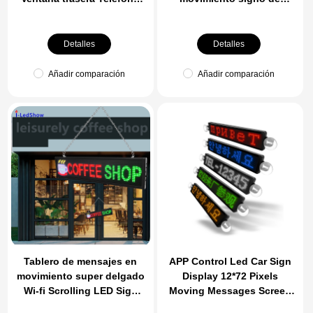
móvil APP Control LED Car
publicidad App Controlled
Sign DIY Pantalla
Led Pantalla de
Interactiva Pantalla de
visualización para el coche
Detalles
Detalles
Publicidad
taxi
Añadir comparación
Añadir comparación
Tablero de mensajes en
APP Control Led Car Sign
movimiento super delgado
Display 12*72 Pixels
Wi-fi Scrolling LED Sign
Moving Messages Screen
Message Board for
APP Programmable