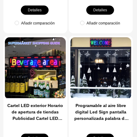
Business Working with
Scrolling Led Display for
Smartphone
Car Rear Window
Detalles
Detalles
Añadir comparación
Añadir comparación
Cartel LED exterior Horario
Programable al aire libre
de apertura de tiendas
digital Led Sign pantalla
Publicidad Cartel LED
personalizada palabra de
Desplazamiento de
desplazamiento Usb Wifi
mensajes Tablero LED APP
luces del tablón de