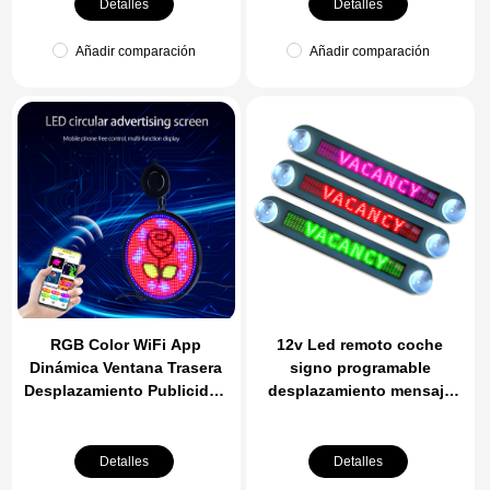
Programable P10 Pantalla
anuncios para el teléfono
Detalles
Detalles
de visualización digital
móvil y Windows
Añadir comparación
Añadir comparación
RGB Color WiFi App
12v Led remoto coche
Dinámica Ventana Trasera
signo programable
Desplazamiento Publicidad
desplazamiento mensaje
Pantalla Digital
tablero para tienda de
Programable Slim Emoticon
coches
Mensaje Led Car Screen
Detalles
Detalles