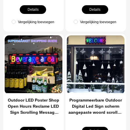
Smartphone
programmeerbare scrollen
Led Display voor auto
Details
Details
achterruit
Vergelijking toevoegen
Vergelijking toevoegen
Outdoor LED Poster Shop
Programmeerbare Outdoor
Open Hours Reclame LED
Digital Led Sign scherm
Sign Scrolling Message
aangepaste woord scrollen
LED Board APP
Usb Wifi Message Board
Programmeerbare P10
verlichting voor mobiele