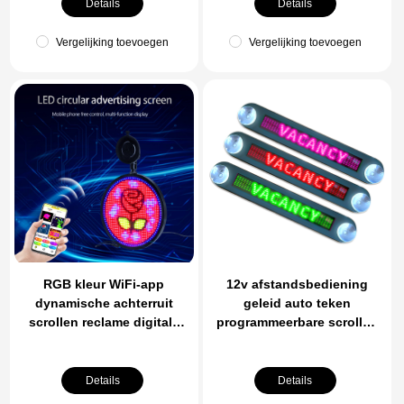
Digital Display Screen
telefoon en Windows
Details
Details
Vergelijking toevoegen
Vergelijking toevoegen
RGB kleur WiFi-app
12v afstandsbediening
dynamische achterruit
geleid auto teken
scrollen reclame digitale
programmeerbare scrollen
display programmeerbare
Message Sign Board voor
slanke Emoticon bericht
Car Shop Store
Led auto scherm
Details
Details