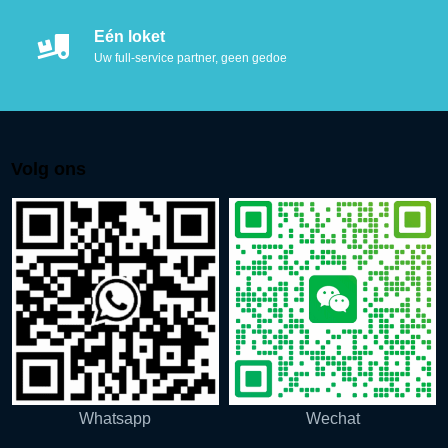
Eén loket
Uw full-service partner, geen gedoe
Volg ons
Whatsapp
Wechat