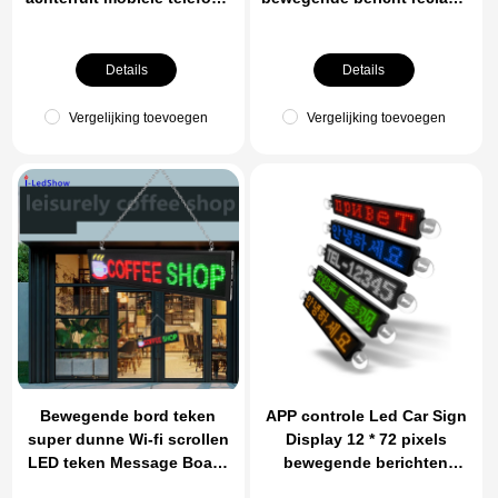
APP controle LED Car Sign
teken App Controlled Led
DIY Interactieve scherm
scherm voor taxi auto
Reclame Display
Details
Details
Vergelijking toevoegen
Vergelijking toevoegen
Bewegende bord teken
APP controle Led Car Sign
super dunne Wi-fi scrollen
Display 12 * 72 pixels
LED teken Message Board
bewegende berichten
voor zakelijke werken met
scherm APP